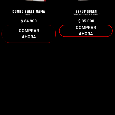
COMBO SWEET MAFIA
SYRUP QUEEN
COMBO
SYRUP CON SABOR A MAPLE
$
84.900
$
35.000
SELECCIONAR
AÑADIR AL CARRITO
OPCIONES
BLACK DAYS
WHEY CAKES
KIT GYM BRO
PANCAKES DE PROTEINA
$
49.900
$
214.900
$
193.500