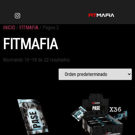
INICIO
/
FITMAFIA
/ Página 2
FITMAFIA
Mostrando 10–18 de 22 resultados